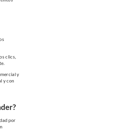
os
s clics,
te.
omercial y
l y con
nder?
edad por
án