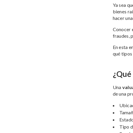
Ya sea qu
bienes ra
hacer una
Conocer e
fraudes, 
En esta e
qué tipos
¿Qué 
Una
valu
de una p
Ubicac
Tamaño
Estado
Tipo d