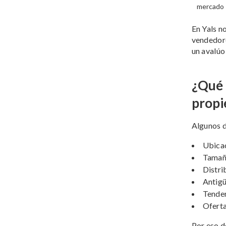
mercado
En Yals n
vendedore
un avalúo
¿Qué 
propi
Algunos d
Ubicac
Tamaño
Distri
Antig
Tenden
Oferta
Por eso d