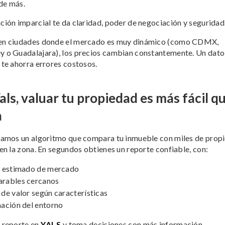
de más.
ción imparcial te da claridad, poder de negociación y seguridad
en ciudades donde el mercado es muy dinámico (como CDMX,
 o Guadalajara), los precios cambian constantemente. Un dato
 te ahorra errores costosos.
als, valuar tu propiedad es más fácil q
a
samos un algoritmo que compara tu inmueble con miles de prop
 en la zona. En segundos obtienes un reporte confiable, con:
o estimado de mercado
rables cercanos
de valor según características
ación del entorno
u reporte en
YALS
y toma decisiones con más información.