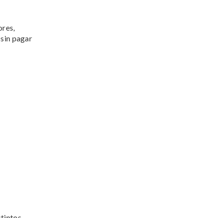
ores,
 sin pagar
tintos