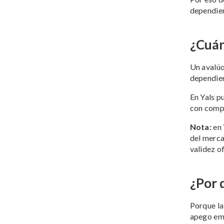
dependien
¿Cuán
Un avalúo
dependien
En Yals p
con compa
Nota:
en 
del merca
validez of
¿Por 
Porque la
apego emo