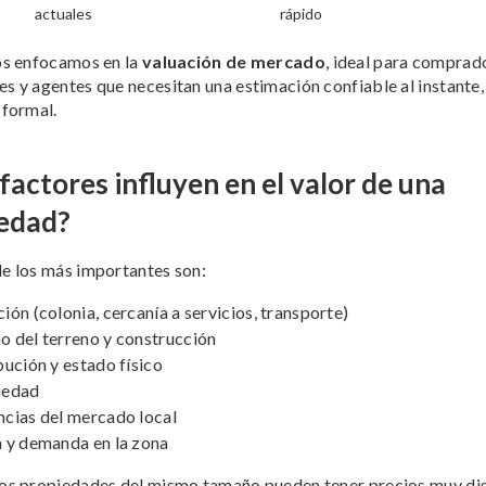
actuales
rápido
os enfocamos en la
valuación de mercado
, ideal para comprad
s y agentes que necesitan una estimación confiable al instante,
 formal.
factores influyen en el valor de una
edad?
e los más importantes son:
ión (colonia, cercanía a servicios, transporte)
 del terreno y construcción
bución y estado físico
üedad
cias del mercado local
 y demanda en la zona
os propiedades del mismo tamaño pueden tener precios muy dis