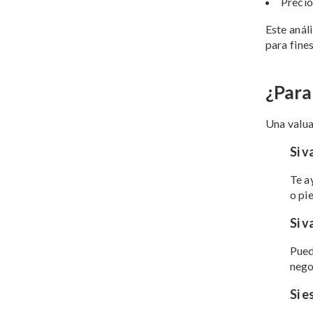
Precio
Este anál
para fines
¿Para
Una valua
Si v
Te a
o pi
Si v
Puede
nego
Si e