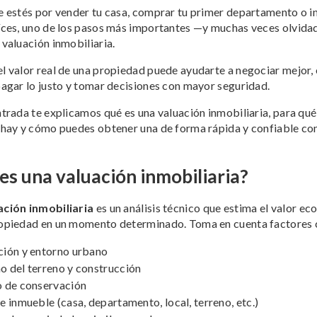
e estés por vender tu casa, comprar tu primer departamento o in
íces, uno de los pasos más importantes —y muchas veces olvid
 valuación inmobiliaria.
l valor real de una propiedad puede ayudarte a negociar mejor, 
pagar lo justo y tomar decisiones con mayor seguridad.
ntrada te explicamos qué es una valuación inmobiliaria, para qué 
 hay y cómo puedes obtener una de forma rápida y confiable con
es una valuación inmobiliaria?
ación inmobiliaria
es un análisis técnico que estima el valor e
ropiedad en un momento determinado. Toma en cuenta factores
ión y entorno urbano
 del terreno y construcción
 de conservación
e inmueble (casa, departamento, local, terreno, etc.)