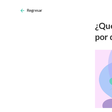
Regresar
¿Qué
por 