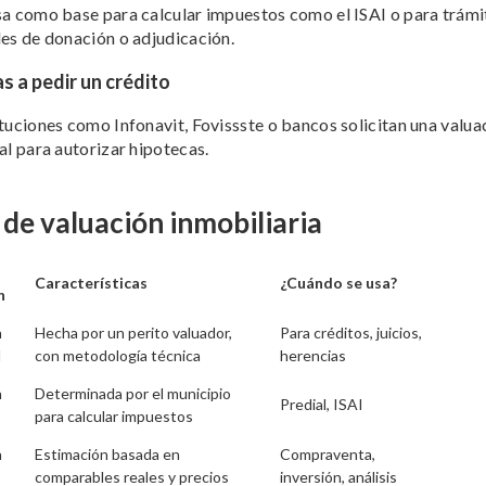
sa como base para calcular impuestos como el ISAI o para trámi
les de donación o adjudicación.
as a pedir un crédito
ituciones como Infonavit, Fovissste o bancos solicitan una valua
ial para autorizar hipotecas.
 de valuación inmobiliaria
Características
¿Cuándo se usa?
n
n
Hecha por un perito valuador,
Para créditos, juicios,
l
con metodología técnica
herencias
n
Determinada por el municipio
Predial, ISAI
para calcular impuestos
n
Estimación basada en
Compraventa,
comparables reales y precios
inversión, análisis