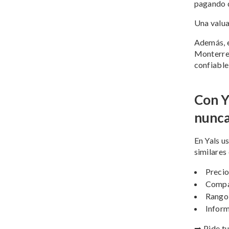
pagando 
Una valua
Además, 
Monterrey
confiable
Con Y
nunc
En Yals u
similares
Preci
Compa
Rango 
Inform
➡️ Pide t