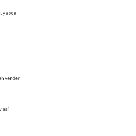
, ya sea
en vender
y así