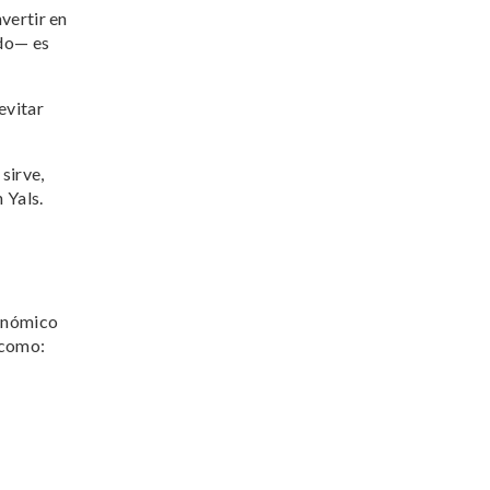
vertir en
ado— es
evitar
sirve,
 Yals.
conómico
 como: