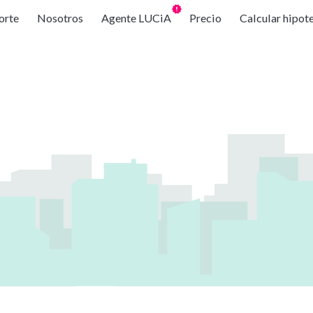
orte
Nosotros
Agente LUCiA
Precio
Calcular hipot