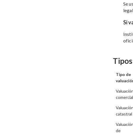
Se u
lega
Si v
Inst
ofic
Tipos
Tipo de
valuació
Valuació
comercia
Valuació
catastral
Valuació
de