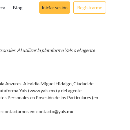
eca
Blog
Iniciar sesión
Registrarme
onales. Al utilizar la plataforma Yals o el agente
onia Anzures, Alcaldía Miguel Hidalgo, Ciudad de
lataforma Yals (www.yals.mx) y del agente
tos Personales en Posesión de los Particulares (en
ede contactarnos en: contacto@yals.mx