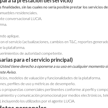
para la prestación del servicio)
finalidades, sin las cuales no sería posible prestar los servicios de
nmuebles residenciales.
ente conversacional LUCiA.
orma.
ndo aplique.
con el servicio (actualizaciones, cambios en T&C, reportes generado
e la plataforma.
equerimientos de autoridad competente.
rias para el servicio principal)
 Usted tiene derecho a oponerse a su uso en cualquier momento sin q
ste Aviso.
vicios, modelos de valuación y funcionalidades de la plataforma.
ones, perfiles de uso y métricas de desempeño.
os o propuestas comerciales pertinentes conforme al perfil y compo
uimiento y comunicación promocional por medios electrónicos, tele
, incluyendo los utilizados por el agente LUCiA.