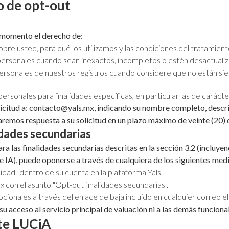
 de opt-out
 momento el derecho de:
e usted, para qué los utilizamos y las condiciones del tratamient
 personales cuando sean inexactos, incompletos o estén desactuali
 personales de nuestros registros cuando considere que no están sie
rsonales para finalidades específicas, en particular las de carácte
olicitud a: contacto@yals.mx, indicando su nombre completo, descri
Daremos respuesta a su solicitud en un plazo máximo de veinte (20)
idades secundarias
ra las finalidades secundarias descritas en la sección 3.2 (incluye
IA), puede oponerse a través de cualquiera de los siguientes med
idad" dentro de su cuenta en la plataforma Yals.
con el asunto "Opt-out finalidades secundarias".
onales a través del enlace de baja incluido en cualquier correo e
su acceso al servicio principal de valuación ni a las demás funciona
nte LUCiA