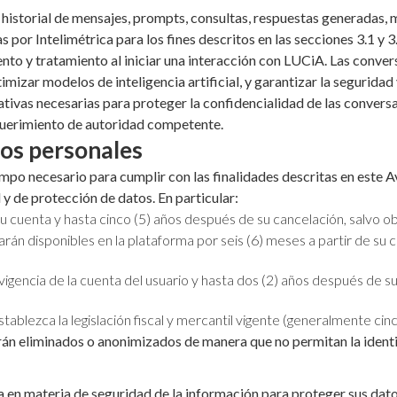
historial de mensajes, prompts, consultas, respuestas generadas,
por Intelimétrica para los fines descritos en las secciones 3.1 y 3
o y tratamiento al iniciar una interacción con LUCiA. Las convers
ptimizar modelos de inteligencia artificial, y garantizar la segurid
tivas necesarias para proteger la confidencialidad de las conversa
equerimiento de autoridad competente.
tos personales
mpo necesario para cumplir con las finalidades descritas en este A
l y de protección de datos. En particular:
u cuenta y hasta cinco (5) años después de su cancelación, salvo obl
rán disponibles en la plataforma por seis (6) meses a partir de su
igencia de la cuenta del usuario y hasta dos (2) años después de su
ablezca la legislación fiscal y mercantil vigente (generalmente cin
rán eliminados o anonimizados de manera que no permitan la identif
ia en materia de seguridad de la información para proteger sus dat