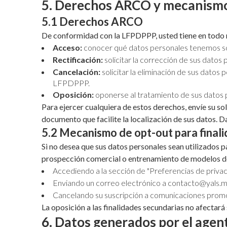
5. Derechos ARCO y mecanismo
5.1 Derechos ARCO
De conformidad con la LFPDPPP, usted tiene en todo
Acceso:
conocer qué datos personales tenemos sobr
Rectificación:
solicitar la corrección de sus datos
Cancelación:
solicitar la eliminación de sus datos
LFPDPPP.
Oposición:
oponerse al tratamiento de sus datos pe
Para ejercer cualquiera de estos derechos, envíe su s
documento que facilite la localización de sus datos. 
5.2 Mecanismo de opt-out para final
Si no desea que sus datos personales sean utilizados pa
prospección comercial o entrenamiento de modelos de 
Accediendo a la sección de "Preferencias de privac
Enviando un correo electrónico a contacto@yals.mx 
Cancelando su suscripción a comunicaciones promoci
La oposición a las finalidades secundarias no afectará 
6. Datos generados por el age