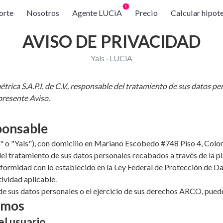
orte
Nosotros
Agente LUCiA
Precio
Calcular hipot
AVISO DE PRIVACIDAD
Yals · LUCiA
trica S.A.P.I. de C.V., responsable del tratamiento de sus datos pers
presente Aviso.
sponsable
rica" o "Yals"), con domicilio en Mariano Escobedo #748 Piso 4, Col
el tratamiento de sus datos personales recabados a través de la p
nformidad con lo establecido en la Ley Federal de Protección de Da
vidad aplicable.
 de sus datos personales o el ejercicio de sus derechos ARCO, pu
amos
l usuario