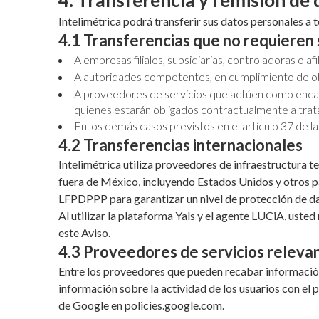
4. Transferencia y remisión de
Intelimétrica podrá transferir sus datos personales a 
4.1 Transferencias que no requieren
A empresas filiales, subsidiarias, controladoras o af
A autoridades competentes, en cumplimiento de obli
A proveedores de servicios que actúen como encarga
quienes estarán obligados contractualmente a trat
En los demás casos previstos en el artículo 37 de 
4.2 Transferencias internacionales
Intelimétrica utiliza proveedores de infraestructura 
fuera de México, incluyendo Estados Unidos y otros pa
LFPDPPP para garantizar un nivel de protección de dat
Al utilizar la plataforma Yals y el agente LUCiA, uste
este Aviso.
4.3 Proveedores de servicios releva
Entre los proveedores que pueden recabar información
información sobre la actividad de los usuarios con el 
de Google en policies.google.com.