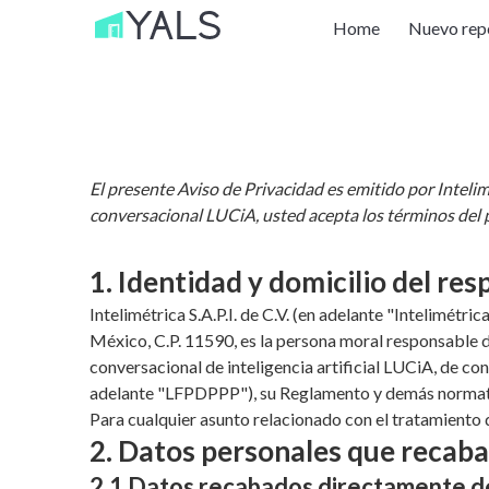
Home
Nuevo rep
El presente Aviso de Privacidad es emitido por Intelimé
conversacional LUCiA, usted acepta los términos del 
1. Identidad y domicilio del re
Intelimétrica S.A.P.I. de C.V. (en adelante "Intelimét
México, C.P. 11590, es la persona moral responsable d
conversacional de inteligencia artificial LUCiA, de co
adelante "LFPDPPP"), su Reglamento y demás normati
Para cualquier asunto relacionado con el tratamiento
2. Datos personales que recab
2.1 Datos recabados directamente de