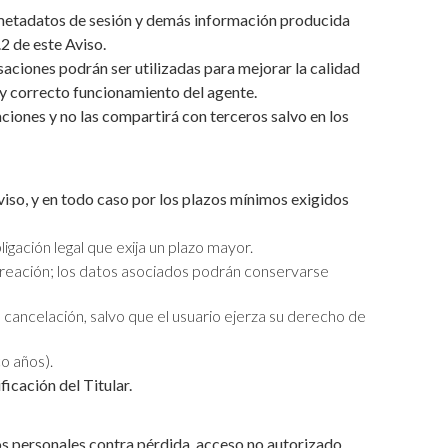
 metadatos de sesión y demás información producida
.2 de este Aviso.
aciones podrán ser utilizadas para mejorar la calidad
ad y correcto funcionamiento del agente.
ciones y no las compartirá con terceros salvo en los
viso, y en todo caso por los plazos mínimos exigidos
igación legal que exija un plazo mayor.
 creación; los datos asociados podrán conservarse
 cancelación, salvo que el usuario ejerza su derecho de
co años).
icación del Titular.
os personales contra pérdida, acceso no autorizado,