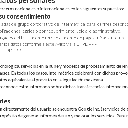
 datos personales
terceros nacionales o internacionales en los siguientes supuestos:
 su consentimiento
iliadas del grupo corporativo de Intelimétrica, para los fines descrit
gaciones legales o por requerimiento judicial o administrativo.
dos del tratamiento (procesamiento de pagos, infraestructura tecno
ar los datos conforme a este Aviso y a la LFPDPPP.
la LFPDPPP.
tecnológica, servicios en la nube y modelos de procesamiento de le
íses. En todos los casos, Intelimétrica celebrará con dichos prove
os equivalente al previsto en la legislación mexicana.
d reconoce estar informado sobre dichas transferencias internacion
ntes
 directamente del usuario se encuentra Google Inc. (servicios de 
propósito de generar informes de uso y mejorar los servicios. Para 