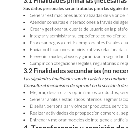
3.1 Finalidades primarias (necesarias 
Sus datos personales serán tratados para las siguientes 
Generar estimaciones automatizadas de valor de i
Atender consultas e interacciones a través del ag
Crear y gestionar su cuenta de usuario en la plataf
Integrar y administrar su expediente como cliente.
Procesar pagos y emitir comprobantes fiscales cua
Enviar notificaciones administrativas relacionadas 
Prevenir fraudes, abusos y garantizar la seguridad d
Cumplir con obligaciones legales, regulatorias o r
3.2 Finalidades secundarias (no necesa
Las siguientes finalidades son de carácter secundario.
Consulte el mecanismo de opt-out en la sección 5 de e
Mejorar, desarrollar y optimizar los productos, ser
Generar análisis estadísticos internos, segmentaci
Diseñar, personalizar y ofrecer productos, servici
Realizar actividades de prospección comercial, seg
Entrenar y mejorar modelos de inteligencia artificial